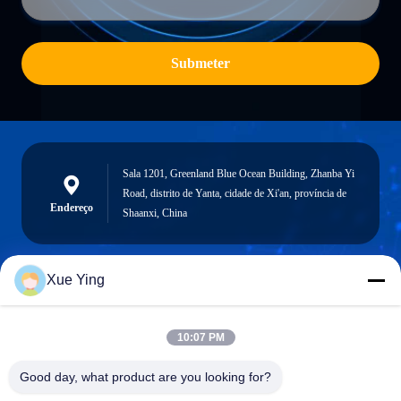
Submeter
Sala 1201, Greenland Blue Ocean Building, Zhanba Yi
Road, distrito de Yanta, cidade de Xi'an, província de
Endereço
Shaanxi, China
Xue Ying
sxcd-gyl@163.com
E-mail
10:07 PM
Good day, what product are you looking for?