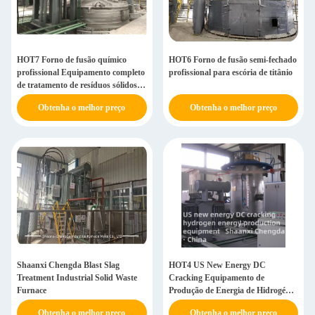
HOT7 Forno de fusão químico
HOT6 Forno de fusão semi-fechado
profissional Equipamento completo
profissional para escória de titânio
de tratamento de resíduos sólidos
80-110 t/dia
Obtenha o melhor preço
Obtenha o melhor preço
Shaanxi Chengda Blast Slag
HOT4 US New Energy DC
Treatment Industrial Solid Waste
Cracking Equipamento de
Furnace
Produção de Energia de Hidrogénio
para Centrais Elétricas
Obtenha o melhor preço
Obtenha o melhor preço