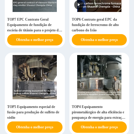
TOP7 EPC Contrato Geral
TOP6 Contrato geral EPC da
Equipamento de fundição de
fundição de ferrocromo de alto
escória de titânio para o projeto do
carbono do Irão
Vietname
Obtenha o melhor preço
Obtenha o melhor preço
TOP5 Equipamento especial de
TOP4 Equipamento
fusão para produção de sulfeto de
pirometalúrgico de alta eficiência e
sódio
poupança de energia para extração
de escória de sal de cromo
Obtenha o melhor preço
Obtenha o melhor preço