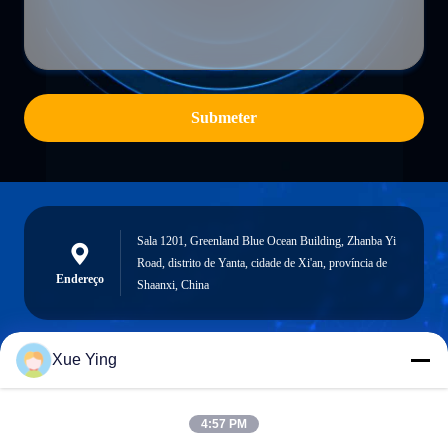
Submeter
Sala 1201, Greenland Blue Ocean Building, Zhanba Yi
Road, distrito de Yanta, cidade de Xi'an, província de
Endereço
Shaanxi, China
Xue Ying
sxcd-gyl@163.com
E-mail
4:57 PM