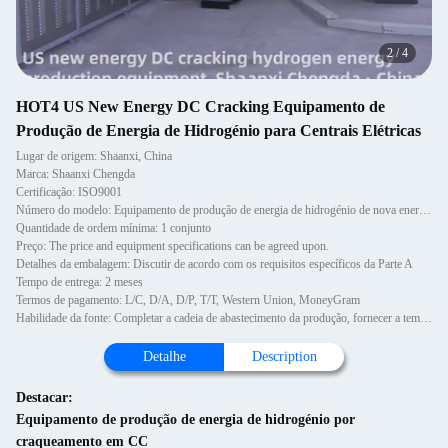
2
/
4
HOT4 US New Energy DC Cracking Equipamento de
Produção de Energia de Hidrogénio para Centrais Elétricas
Lugar de origem: Shaanxi, China
Marca: Shaanxi Chengda
Certificação: ISO9001
Número do modelo: Equipamento de produção de energia de hidrogénio de nova energia de cracagem em CC
Quantidade de ordem mínima: 1 conjunto
Preço: The price and equipment specifications can be agreed upon.
Detalhes da embalagem: Discutir de acordo com os requisitos específicos da Parte A
Tempo de entrega: 2 meses
Termos de pagamento: L/C, D/A, D/P, T/T, Western Union, MoneyGram
Habilidade da fonte: Completar a cadeia de abastecimento da produção, fornecer a tempo e cumprir os padrões de qualidade
Detalhe
Description
Destacar:
Equipamento de produção de energia de hidrogénio por
craqueamento em CC