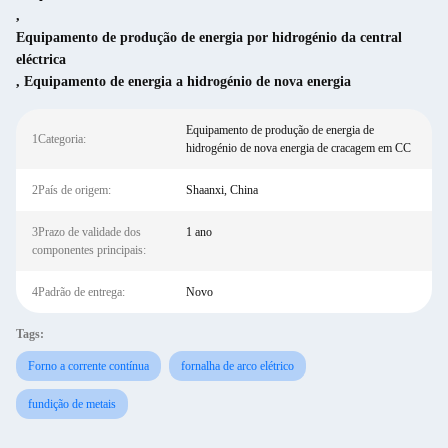
,
Equipamento de produção de energia por hidrogénio da central
eléctrica
,
Equipamento de energia a hidrogénio de nova energia
Equipamento de produção de energia de
1Categoria:
hidrogénio de nova energia de cracagem em CC
2País de origem:
Shaanxi, China
3Prazo de validade dos
1 ano
componentes principais:
4Padrão de entrega:
Novo
Tags:
Forno a corrente contínua
fornalha de arco elétrico
fundição de metais