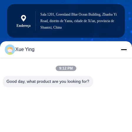
Sala 1201, Greenland Blue Ocean Building, Zhanba Yi
Road, distrito de Yanta, cidade de Xi'an, província de
Endereço
Shaanxi, China
Xue Ying
sxcd-gyl@163.com
E-mail
9:12 PM
Good day, what product are you looking for?
0086-29-88610364-88616691
Telefone