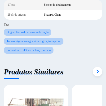
1Tipo:
Sensor do deslocamento
2País de origem:
Shaanxi, China
Tags:
Origem Forno de arco carro de tração
Tubo refrigerado a água de refrigeração superior
Forno de arco elétrico de braço cruzado
Produtos Similares