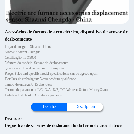
Acessórios de fornos de arco elétrico, dispositivo de sensor de
deslocamento
Lugar de origem: Shaanxi, China
Marca: Shaanxi Chengda
Certificação: ISO9001
Número do modelo: Sensor do deslocamento
Quantidade de ordem mínima: 1 Conjunto
Preço: Price and specific model specifications can be agreed upon.
Detalhes da embalagem: Novo produto qualificado
Tempo de entrega: 8-15 dias úteis
Termos de pagamento: L/C, D/A, D/P, T/T, Western Union, MoneyGram
Habilidade da fonte: 3 unidades por mês
Detalhe
Description
Destacar:
Dispositivo de sensores de deslocamento do forno de arco elétrico